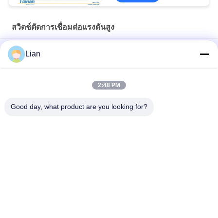
สวิตช์ตัดการเชื่อมต่อแรงดันสูง
สวิทช์ตัดความจืด 230/265 KV
Lian
สวิทช์ตัดความดัน 950/1050 kV สําหรับความสูง ≤2000m
2:48 PM
สวิตช์ ติด ติด ไฮ โวลเต็ญ
Good day, what product are you looking for?
หมวดหมู่ยอดนิยม
ทั้งหมด
Compact 
สถานีย่อยหม้อแปลง
Transformer 
มือถือ
Substation
หม้อแปลงชนิดแห้ง
น้ำมันหม้อแปลงไฟฟ้า
หล่อเรซิ่น
แช่
สวิตช์แรงดันไฟฟ้า
สวิตช์ไฟฟ้าแรงสูง