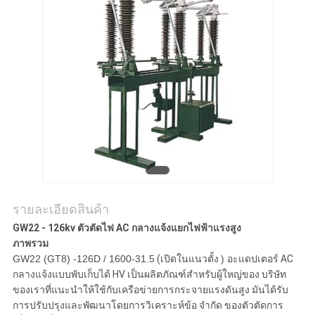
ข่าว
ขอ
ใบ
เสนอ
ราคา
แผนผัง
รายละเอียดสินค้า
GW22 - 126kv ตัวตัดไฟ AC กลางแจ้งแยกไฟฟ้าแรงสูง
เว็บไซต์
ภาพรวม
GW22 (GT8) -126D / 1600-31.5
(เปิดในแนวตั้ง
) อะแดปเตอร์
AC
กลางแจ้งแบบพับเก็บได้ HV เป็นผลิตภัณฑ์สำหรับผู้ใหญ่ของ บริษัท
PRIVACY
ของเราที่แนะนำให้ใช้กับเครือข่ายการกระจายแรงดันสูง มันได้รับ
การปรับปรุงและพัฒนาโดยการวิเคราะห์ข้อ จำกัด ของตัวตัดการ