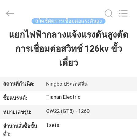
2026
Ningbo
Tianan
(Group)
Co.,Ltd..
สวิตช์ตัดการเชื่อมต่อแรงดันสูง
All
Rights
Reserved.
แยกไฟฟ้ากลางแจ้งแรงดันสูงตัด
บ้าน
การเชื่อมต่อสวิทช์ 126kv ขั้ว
สินค้า
เดี่ยว
แสดง
สถานที่กำเนิด:
Ningbo ประเทศจีน
VR
Tianan Electric
ชื่อแบรนด์:
GW22 (GT8) - 126D
หมายเลขรุ่น:
เกี่ยว
1sets
จำนวนสั่งซื้อขั้น
กับ
ต่ำ: