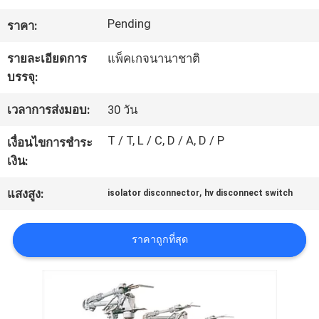
เรา
Pending
ราคา:
รายละเอียดการ
แพ็คเกจนานาชาติ
ทัวร์
บรรจุ:
โรงงาน
เวลาการส่งมอบ:
30 วัน
T / T, L / C, D / A, D / P
เงื่อนไขการชำระ
ควบคุม
เงิน:
คุณภาพ
,
แสงสูง:
isolator disconnector
hv disconnect switch
ติดต่อ
ราคาถูกที่สุด
เรา