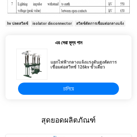
hv ปลดสวิตช์
isolator disconnector
สวิตช์ตัดการเชื่อมต่อกลางแจ้ง
এর সেরা মূল্য পান
แยกไฟฟ้ากลางแจ้งแรงดันสูงตัดการ
เชื่อมต่อสวิทช์ 126kv ขั้วเดี่ยว
চালিয়ে
สุดยอดผลิตภัณฑ์