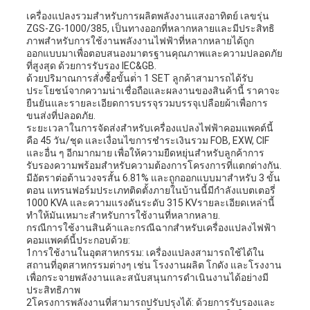
เครื่องแปลงรวมสําหรับการผลิตพลังงานแสงอาทิตย์ เลขรุ่น
ZGS-ZG-1000/385, เป็นทางออกที่หลากหลายและมีประสิทธิ
ภาพสําหรับการใช้งานพลังงานไฟฟ้าที่หลากหลายได้ถูก
ออกแบบมาเพื่อตอบสนองมาตรฐานคุณภาพและความปลอดภัย
ที่สูงสุด ด้วยการรับรอง IEC&GB.
ด้วยปริมาณการสั่งซื้อขั้นต่ํา 1 SET ลูกค้าสามารถได้รับ
ประโยชน์จากความน่าเชื่อถือและผลงานของสินค้านี้ ราคาจะ
ยืนยันและรายละเอียดการบรรจุรวมบรรจุเปลือยผ้าเพื่อการ
ขนส่งที่ปลอดภัย.
ระยะเวลาในการจัดส่งสําหรับเครื่องแปลงไฟฟ้าคอมแพคต์นี้
คือ 45 วัน/ชุด และเงื่อนไขการชําระเงินรวม FOB, EXW, CIF
และอื่น ๆ อีกมากมาย เพื่อให้ความยืดหยุ่นสําหรับลูกค้าการ
รับรองความพร้อมสําหรับความต้องการโครงการที่แตกต่างกัน.
มีอัตราต่อต้านวงจรสั้น 6.81% และถูกออกแบบมาสําหรับ 3 ขั้น
ตอน แทรนฟอร์มประเภทติดตั้งภายในบ้านนี้มีกําลังแบตเตอรี่
1000 KVA และความแรงดันระดับ 315 KVรายละเอียดเหล่านี้
ทําให้มันเหมาะสําหรับการใช้งานที่หลากหลาย.
กรณีการใช้งานสินค้าและกรณีฉากสําหรับเครื่องแปลงไฟฟ้า
คอมแพคต์นี้ประกอบด้วย:
1การใช้งานในอุตสาหกรรม: เครื่องแปลงสามารถใช้ได้ใน
สถานที่อุตสาหกรรมต่างๆ เช่น โรงงานผลิต โกดัง และโรงงาน
เพื่อกระจายพลังงานและสนับสนุนการดําเนินงานได้อย่างมี
ประสิทธิภาพ
2โครงการพลังงานที่สามารถปรับปรุงได้: ด้วยการรับรองและ