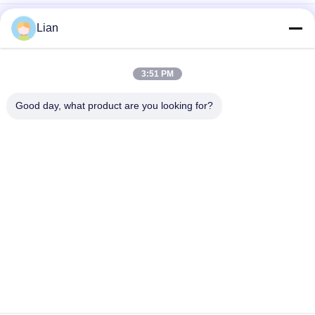
242kv 150MVA off การโหลดน้ำมันอุตสาหกรรมย่อยสถานีย่อย
Lian
Compact Transformer
12kV Zbw ซีรีส์หม้อแปลงไฟฟ้าขนาดกะทัดรัดสำเร็จรูปที่มี
3:51 PM
หม้อแปลง 3 เฟส
Good day, what product are you looking for?
สถานที่ย้ายย้ายภายนอก
หมวดหมู่ยอดนิยม
ทั้งหมด
Compact 
สถานีย่อยหม้อแปลง
Transformer 
มือถือ
Substation
หม้อแปลงชนิดแห้ง
น้ำมันหม้อแปลงไฟฟ้า
หล่อเรซิ่น
แช่
สวิตช์แรงดันไฟฟ้า
สวิตช์ไฟฟ้าแรงสูง
ปานกลาง