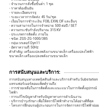
- จํานวนการสั่งซื้อขั้นต่ํา: 1 ชุด
- ราคาต้องยืนยัน
- รายละเอียดบรรจุ:
- ระยะเวลาการจัดส่ง: 45 วัน/ชุด
- เงื่อนไขการชําระเงิน: FOB, EXW, CIF และอื่นๆ
- ความสามารถในการจําหน่าย: 500 ต่อปี / SET
- ความกระชับกําลังปริมาณ: 315 KV
- ประเภทการติดตั้ง: ภายใน
- ชนิด: ZGS-ZG-1000/385
- กลุ่มเวกเตอร์ Dyn11
- อัตราความถี่: 50Hz
คําสําคัญ: เครื่องแปลงพลังงานขนาดเล็ก เครื่องแปลงไฟฟ้า
ขนาดเล็ก เครื่องแปลงพลังงานขนาดเล็ก
การสนับสนุนและบริการ:
การสนับสนุนทางเทคนิคสินค้าและบริการสําหรับ Substation
แทรนฟอร์เมอร์คอมแพ็คต์รวมถึง:
- การช่วยเหลือในการติดตั้งและแนะแนวในการจัดตั้งอุปกรณ์
ไฟฟ้า
- การแก้ไขปัญหาสําหรับปัญหาทางการดําเนินงาน
- บริการบํารุงรักษา เพื่อให้สถานีไฟฟ้าทํางานได้อย่างดีที่สุด
- โครงการฝึกอบรมผู้ประกอบการในการจัดการสถานีไฟฟ้าย่อย