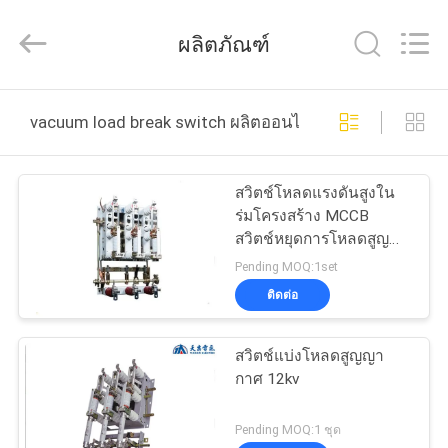
2026
Ningbo
Tianan
ผลิตภัณฑ์
(Group)
Co.,Ltd..
All
Rights
Reserved.
บ้าน
vacuum load break switch ผลิตออนไลน์
สินค้า
สวิตช์โหลดแรงดันสูงใน
ร่มโครงสร้าง MCCB
สวิตช์หยุดการโหลดสูญญา
แสดง
กาศ
Pending MOQ:1set
VR
ติดต่อ
สวิตช์แบ่งโหลดสูญญา
เกี่ยว
กาศ 12kv
กับ
Pending MOQ:1 ชุด