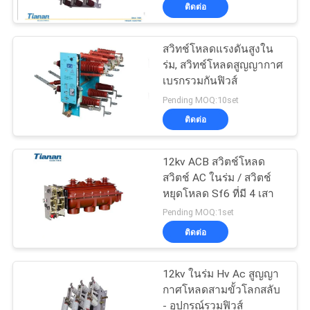
เรา
ติดต่อ
สวิทช์โหลดแรงดันสูงใน
ทัวร์
ร่ม, สวิทช์โหลดสูญญากาศ
เบรกรวมกันฟิวส์
โรงงาน
Pending MOQ:10set
ติดต่อ
ควบคุม
12kv ACB สวิตช์โหลด
คุณภาพ
สวิตช์ AC ในร่ม / สวิตช์
หยุดโหลด Sf6 ที่มี 4 เสา
Pending MOQ:1set
ติดต่อ
ติดต่อ
เรา
12kv ในร่ม Hv Ac สูญญา
กาศโหลดสามขั้วโลกสลับ
- อุปกรณ์รวมฟิวส์