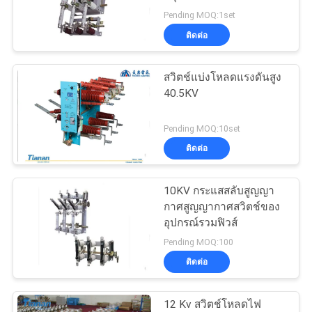
ข่าว
Pending MOQ:1set
ติดต่อ
ขอ
สวิตช์แบ่งโหลดแรงดันสูง
ใบ
40.5KV
เสนอ
Pending MOQ:10set
ติดต่อ
ราคา
10KV กระแสสลับสูญญา
แผนผัง
กาศสูญญากาศสวิตช์ของ
อุปกรณ์รวมฟิวส์
เว็บไซต์
Pending MOQ:100
ติดต่อ
PRIVACY
12 Kv สวิตช์โหลดไฟ