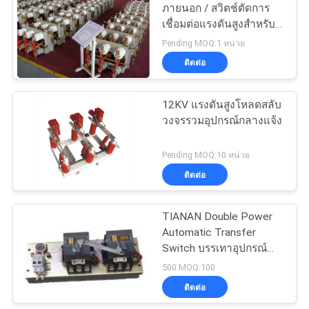
POLICY
ภายนอก / สวิตช์ตัดการ
เชื่อมต่อแรงดันสูงสำหรับ
ระบบไฟฟ้ากำลัง
Pending MOQ:1 หน่วย
ติดต่อ
12KV แรงดันสูงโหลดสลับ
วงจรรวมอุปกรณ์กลางแจ้ง
Pending MOQ:10 หน่วย
ติดต่อ
TIANAN Double Power
Automatic Transfer
Switch บรรเทาอุปกรณ์
หน่วงเวลา
500 MOQ:100
ติดต่อ